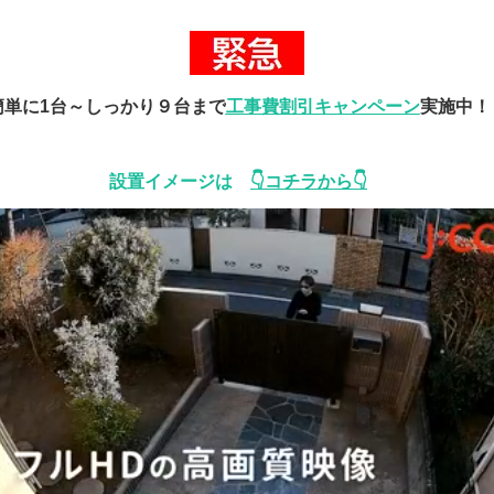
簡単に1台～しっかり９台まで
工事費割引キャンペーン
実施中！
設置イメージは
👇コチラから👇