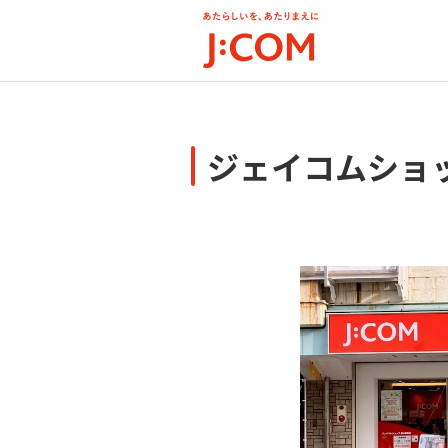
メ
イ
ン
コ
ン
テ
ン
ジェイコムショ
ツ
に
移
動