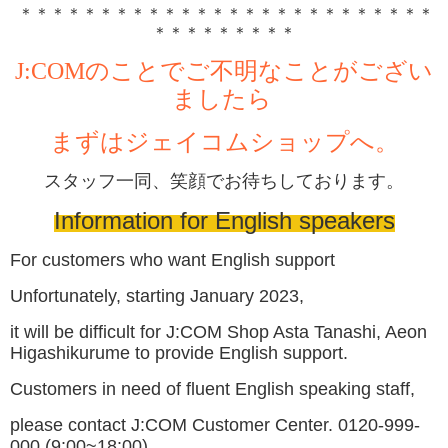
＊＊＊＊＊＊＊＊＊＊＊＊＊＊＊＊＊＊＊＊＊＊＊＊＊＊
＊＊＊＊＊＊＊＊＊
J:COM
のことでご不明なことがござい
ましたら
まずはジェイコムショップへ。
スタッフ一同、笑顔でお待ちしております。
Information for English speakers
For customers who want English support
Unfortunately, starting January 2023,
it will be difficult for J:COM Shop Asta Tanashi, Aeon
Higashikurume to provide English support.
Customers in need of fluent English speaking staff,
please contact J:COM Customer Center.
0120-999-
000 (9:00~18:00)