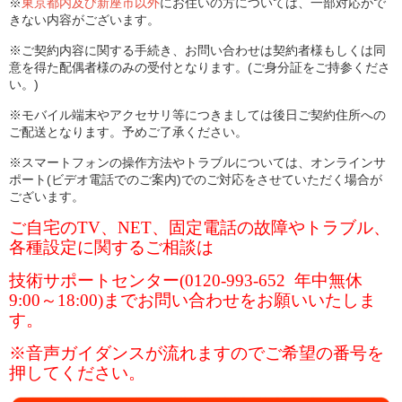
※
東京都内及び新座市以外
にお住いの方については、一部対応がで
きない内容がございます。
※ご契約内容に関する手続き、お問い合わせは契約者様もしくは同
意を得た配偶者様のみの受付となります。(ご身分証をご持参くださ
い。)
※モバイル端末やアクセサリ等につきましては後日ご契約住所への
ご配送となります。
予めご了承ください。
※スマートフォンの操作方法やトラブルについては、
オンラインサ
ポート(ビデオ電話でのご案内)でのご対応をさせていただく場合が
ございます。
ご自宅のTV、NET、固定電話の故障やトラブル、
各種設定に関するご相談は
技術サポートセンター(0120-993-652 年中無休
9:00～18:00)までお問い合わせをお願いいたしま
す。
※音声ガイダンスが流れますのでご希望の番号を
押してください。