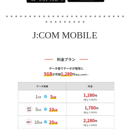
​＊＊＊＊＊＊＊＊＊＊＊＊＊＊＊＊＊＊＊＊＊＊＊＊＊＊
＊＊＊＊＊＊＊＊＊
J:COM MOBILE