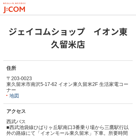
メ
イ
ン
コ
ジェイコムショップ イオン東
ン
テ
久留米店
ン
ツ
に
住所
移
動
〒203-0023
東久留米市南沢5-17-62 イオン東久留米2F 生活家電コー
ナー
地図
アクセス
西武バス
■西武池袋線ひばりヶ丘駅南口3番乗り場から三鷹駅行以
外の路線にて「イオンモール東久留米」下車。所要時間